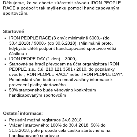
Děkujeme, že se chcete zúčastnit závodu IRON PEOPLE
RACE a podpořit tak myšlenku pomoci handicapovaným
sportovcům.
Startovné
IRON PEOPLE RACE (3 dny): minimálně 6000,- (do
30.4.2018) / 9000,- (do 30.6.2018). (Minimálně proto,
kdybyste chtěli podpořit handicapované sportovce větší
částkou.)
IRON PEOPE DAY (1 den) – 3000,-
Startovné se hradí převodem na účet organizátora IRON
PEOPLE, z.s., č.ú. 210 121 3581 / 2010, do poznámky
uveďte „IRON PEOPLE RACE“ nebo „IRON PEOPLE DAY“.
Po odeslání vám budou na email zaslány informace k
provedení platby startovného.
50% startovného bude věnováno konkrétním
handicapovaným sportovcům
Ostatní informace:
Poslední možná registrace 24.6.2018
Vrácení startovného: 100% do 30.4.2018, 50% do
31.5.2018, poté propadá celá částka startovného na
handicapované sportovce.