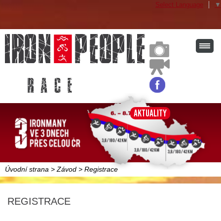
Select Language
▼
r a c e
Aktuality
Úvodní strana
>
Závod
>
Registrace
REGISTRACE