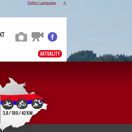
Select Language
▼
kt
Aktuality