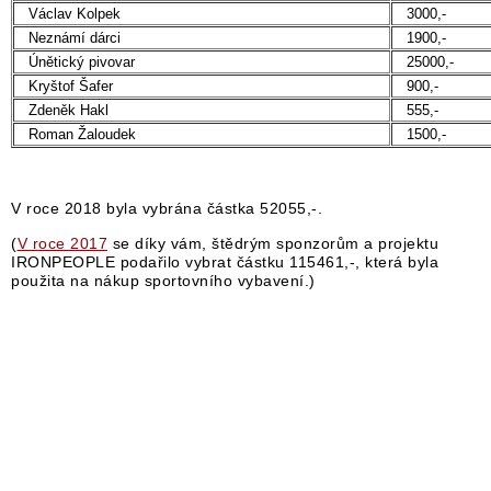
Václav Kolpek
3000,-
Neznámí dárci
1900,-
Únětický pivovar
25000,-
Kryštof Šafer
900,-
Zdeněk Hakl
555,-
Roman Žaloudek
1500,-
V roce 2018 byla vybrána částka 52055,-.
(
V roce 2017
se díky vám, štědrým sponzorům a projektu
IRONPEOPLE podařilo vybrat částku 115461,-, která byla
použita na nákup sportovního vybavení.)