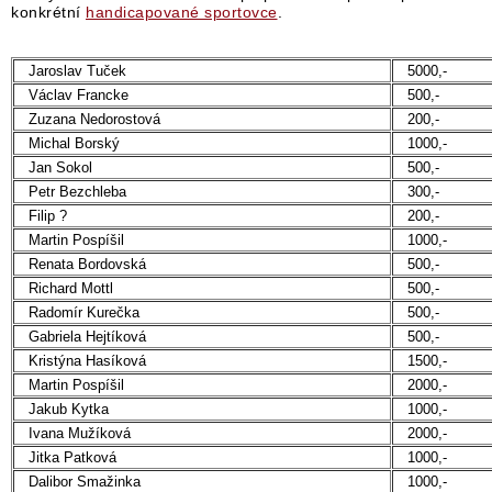
konkrétní
handicapované sportovce
.
Jaroslav Tuček
5000,-
Václav Francke
500,-
Zuzana Nedorostová
200,-
Michal Borský
1000,-
Jan Sokol
500,-
Petr Bezchleba
300,-
Filip ?
200,-
Martin Pospíšil
1000,-
Renata Bordovská
500,-
Richard Mottl
500,-
Radomír Kurečka
500,-
Gabriela Hejtíková
500,-
Kristýna Hasíková
1500,-
Martin Pospíšil
2000,-
Jakub Kytka
1000,-
Ivana Mužíková
2000,-
Jitka Patková
1000,-
Dalibor Smažinka
1000,-