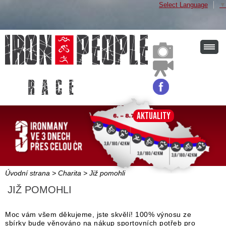
Select Language
▼
r a c e
Aktuality
Úvodní strana
>
Charita
>
Již pomohli
JIŽ POMOHLI
Moc vám všem děkujeme, jste skvělí! 100% výnosu ze
sbírky bude věnováno na nákup sportovních potřeb pro